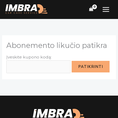
Pereiti
prie
turinio
Abonemento likučio patikra
Įveskite kupono kodą:
PATIKRINTI