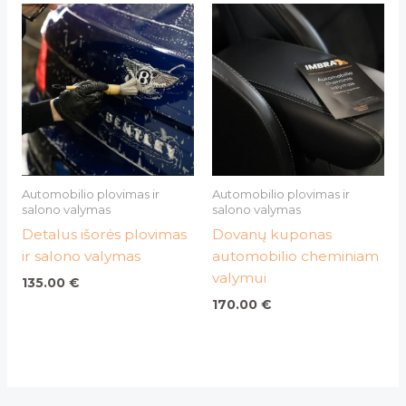
Automobilio plovimas ir
Automobilio plovimas ir
salono valymas
salono valymas
Detalus išorės plovimas
Dovanų kuponas
ir salono valymas
automobilio cheminiam
valymui
135.00
€
170.00
€