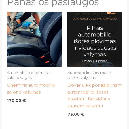
Panašios paslaugos
Automobilio plovimas ir
Automobilio plovimas ir
salono valymas
salono valymas
Cheminis automobilio
Dovanų kuponas pilnam
salono valymas
automobilio išorės
plovimui bei vidaus
170.00
€
sausam valymui
73.00
€