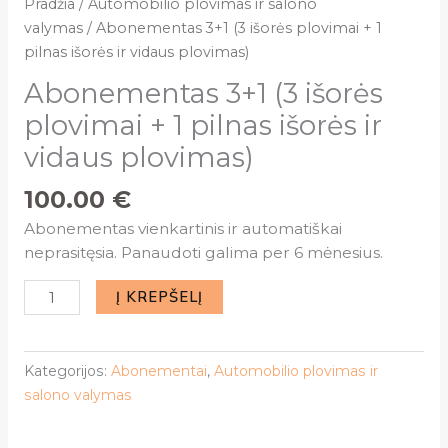
Pradžia
/
Automobilio plovimas ir salono
plovimas)
valymas
/ Abonementas 3+1 (3 išorės plovimai + 1
pilnas išorės ir vidaus plovimas)
Abonementas 3+1 (3 išorės
plovimai + 1 pilnas išorės ir
vidaus plovimas)
100.00
€
Abonementas vienkartinis ir automatiškai
neprasitęsia. Panaudoti galima per 6 mėnesius.
Į KREPŠELĮ
Kategorijos:
Abonementai
,
Automobilio plovimas ir
salono valymas